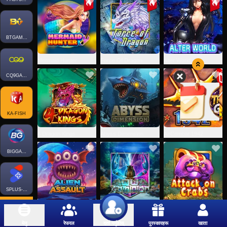
BTGAMING-FISH
Mermaid Hunter
Force Of Dragon
Alter World
CQ9GAMING
KA-FISH
4 Dragon Kings
Abyss Dimension
AirCombat 1942
BIGGAMING
SPLUS-FISH
Alien Assault
Aqua Dominion
Attack on Crabs
मेनु
रेफरल
पुरस्कारहरू
खाता
दर्ता गर्नुहोस्