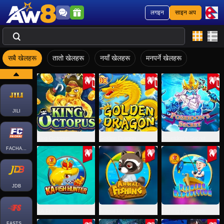
लगइन
साइन अप
सबै खेलहरू
तातो खेलहरू
नयाँ खेलहरू
मनपर्ने खेलहरू
JILI
King Octopus
Golden Dragon
Poseidon's Secret
FACHAI-FISH
JDB
KA Fish Hunter
Animal Fishing
Fishing Expedition
FASTSPIN-FISH