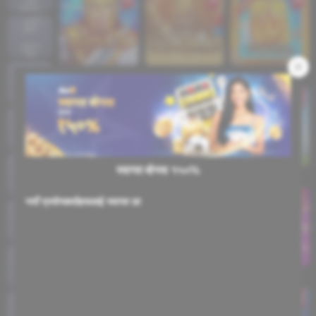
तातो
खेलहरू
दुर्घटना
खेल
Roma X
Golden Empire
Mega Ace
स्लट
जीवन
क्यासिनो
स्वागत बोनस १५०%
JILI CAISHEN
Pirate Queen
Elf Bingo
कार्ड
खेलहर
नयाँ प्रयोगकर्ताहरूलाई स्वागत छ!
क्रिकेट
Master Tiger
Wild Ace
Golden Joker
माछा
पकड्नु