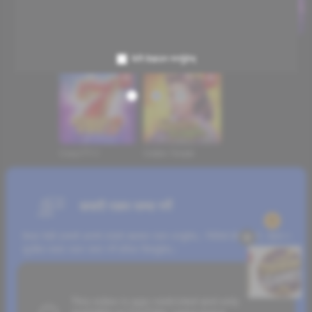
Devil Fire
Crystal 777
Rapid Gems 777
DELUXE
फेरि देखाउन नगर्नुहोस्
Crazy777 2
Golden Temple
कसरी रकम जम्मा गर्ने
केवल केही ट्यापमै आफ्नो AW8 खातामा रकम थप्नुहोस्। भिडियो हेरेर छिटो, सहज र
सुरक्षित रूपमा रकम जम्मा गर्ने तरिका सिक्नुहोस्।