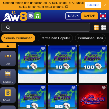
Undang teman dan dapatkan 30.00 USD saldo REAL untuk
Tukarkan
setiap teman yang Anda undang. 💥
MASUK
DAFTAR
Semua Permainan
Permainan Populer
Permainan Baru
JILI
Aces & Eights 1
Aces & Eights 10
Aces & Eights 100
Hand
Hand
Hand
KINGMAKER
BGAMING-CARD