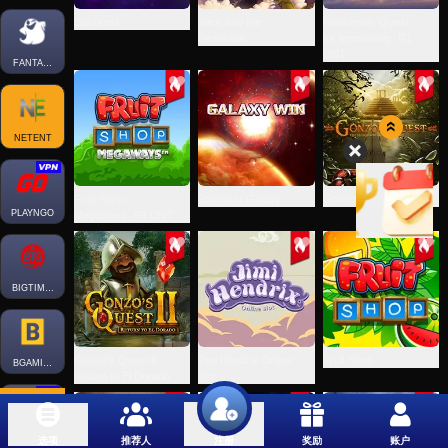
Starburst
Jack and the
Parthenon: Quest
Beanstalk
for Immortality_R1
DNT
FANTASMA
NETENT
Fruit Shop
Starburst Galaxy
Gonzo's Quest
PLAYNGO
Megaways_R1 DNT
BIGTIMEGAMING
Gonzo's Quest II:
Jimi Hendrix Online
Fruit Shop
BGAMING-SLOT
Return to El Dorado
Slot
RELAXGAMING
选项
推荐人
奖励
账户
注册