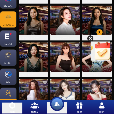
百家乐 A03
百家乐 A05
百家乐 C06
BIGGAMING
DREAMGAMING
极速百家乐 C07
Baccarat CT28
百家乐 D05
EZUGI
ALLBET
百家乐 D10
Baccarat DG01
Baccarat DG02
WM
SAGAMING
选项
推荐人
奖励
账户
注册
Baccarat DG03
Baccarat DG05
Baccarat DG06