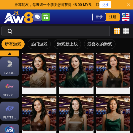
兑换
推荐朋友，每邀请一个朋友您将获得 48.00 MYR。 💥
登录
注册
所有游戏
热门游戏
游戏新上线
最喜欢的游戏
PRAGMATICPLAY
EVOLUTION
安达巴哈 A15
极速百家乐 A01
极速百家乐 A02
SEXY CASINO
PLAYTECH