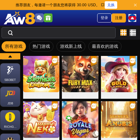
兑换
推荐朋友，每邀请一个朋友您将获得 30.00 USD。 💥
NEXTSPIN
登录
注册
JOKER
所有游戏
热门游戏
游戏新上线
最喜欢的游戏
PRAGMATICPLAY
SBOBET
桃园三兄弟2
麦克斯 幸运之路
黄金女牛仔
JDB
RICHGAMING