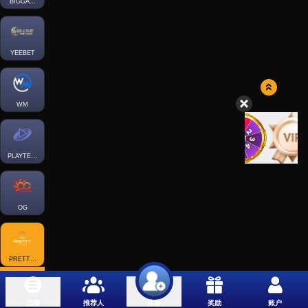
BIGGAMING
YEEBET
WM
PLAYTECH
OG
PRETTYGAMING
选项
推荐人
奖励
账户
注册