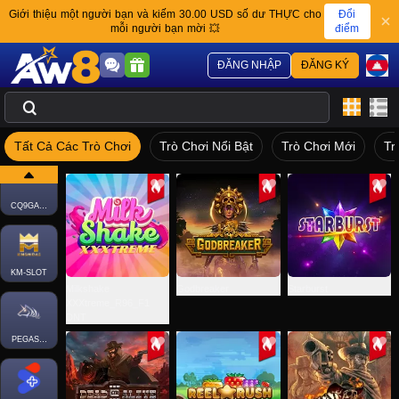
PLAYTECH
Đổi
Giới thiệu một người bạn và kiếm 30.00 USD số dư THỰC cho
điểm
mỗi người bạn mời 💥
ĐĂNG NHẬP
ĐĂNG KÝ
SBOBETFUNKY
SIMPLEPLAY
Tất Cả Các Trò Chơi
Trò Chơi Nổi Bật
Trò Chơi Mới
Tr
CQ9GAMING
KM-SLOT
Milkshake
Godbreaker
Starburst
XXXtreme_R96_F1
DNT
PEGASUS-SLOT