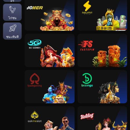
อรี่
ไก่ชน
ชนะทันที