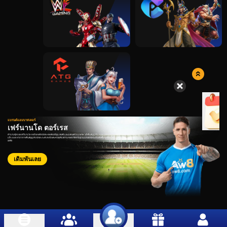
แบรนด์แอมบาสเดอร์
เฟร์นานโด ตอร์เรส
ตำนานฟุตบอล เฟร์นานโด ตอร์เรส อดีตนักเตะของลิเวอร์พูล, เชลซี และแอตเลติโก มาดริด ได้เซ็นสัญญากับ AW8 (2020/21)
แล้ว AW8 หวังว่าการเซ็นสัญญากับนักเตะระดับตอร์เรสจะช่วยเสริมสถานะของบริษัทในฐานะแพลตฟอร์มบันเทิงชั้นนำของ
เอเชีย
เดิมพันเลย
ยินดีต้อนรับสู่ AW8