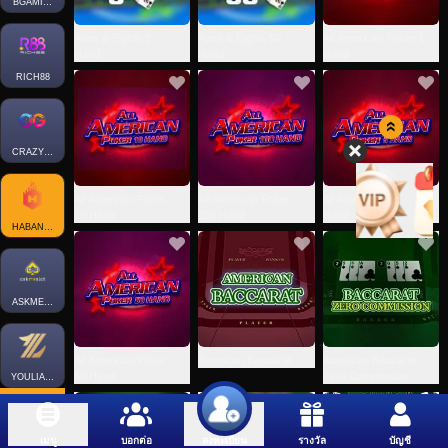
BGAMING-CARD
Aces & Eights 5
Aces & Eights 50
All American Poker 1
Hand
Hand
Hand
RICH88
CRAZYGAMING
All American Poker
All American Poker
All American Poker 5
10 Hand
100 Hand
Hand
HABANERO
ASKMESLOT
All American Poker
American Baccarat
American Baccarat
50 Hand
Zero Commission
YOULIANGAMING
เมนู
บอกต่อ
รางวัล
บัญชี
ลงทะเบียน