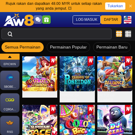
Rujuk rakan dan dapatkan 48.00 MYR untuk setiap rakan
Tukarkan
yang anda jemput. 💥
VPLUS
LOG MASUK
DAFTAR
NOLIMITCITY
Semua Permainan
Permainan Popular
Permainan Baru
EPICWIN
SBOBETFUNKY
GOLDEN ISLAND
THRONE OF
BATTLE OF
POSEIDON
ALLIANCE
CQ9GAMING
RSG