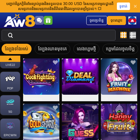
បញ្ជាក់មិត្តភក្តិមិនមែនគ្រប់គ្រងនិងទទួលបាន 30.00 USD នៃសមត្ថភាពមូលដ្ឋានពី
ទូទាត់
សមត្ថភាពនិងសមត្ថភាពនិងនីតិវេធានីដែលអ្នកបានប្រើប្រាស់។ 💥
CRAZYGAMING
ចូលប្រព័ន្ធ
ចុះឈ្មោះ
VPLUS
ល្បែងទាំងអស់
ល្បែងឈានមុខគេ
លេងហ្គេមថ្មី
ហ្គេមដែលចូលចិត្ត
LIVE22
POP
Cockfighting
DiamondDeal
Fruit
5G
EPICWIN