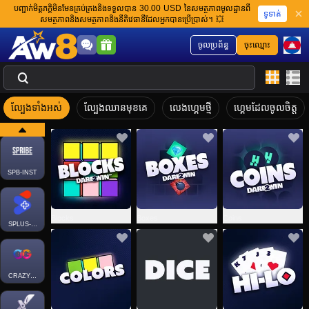
បញ្ជាក់មិត្តភក្តិមិនមែនគ្រប់គ្រងនិងទទួលបាន 30.00 USD នៃសមត្ថភាពមូលដ្ឋានពី
ទូទាត់
សមត្ថភាពនិងសមត្ថភាពនិងនីតិវេធានីដែលអ្នកបានប្រើប្រាស់។ 💥
ចូលប្រព័ន្ធ
ចុះឈ្មោះ
ល្បែងទាំងអស់
ល្បែងឈានមុខគេ
លេងហ្គេមថ្មី
ហ្គេមដែលចូលចិត្ត
BGAMING-INST
SPB-INST
Blocks
Boxes
Coins
SPLUS-INSTANTWIN
CRAZYGAMING